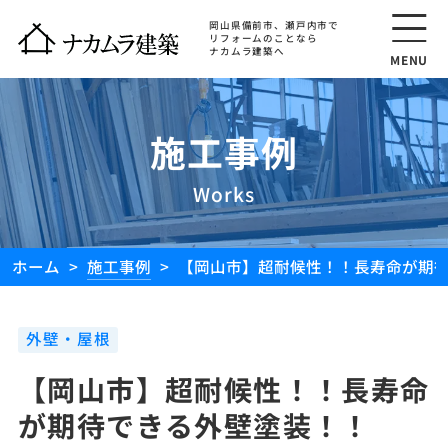
岡山県備前市、瀬戸内市で
リフォームのことなら
ナカムラ建築へ
MENU
施工事例
Works
ホーム
施工事例
【岡山市】超耐候性！！長寿命が期
外壁・屋根
【岡山市】超耐候性！！長寿命
が期待できる外壁塗装！！